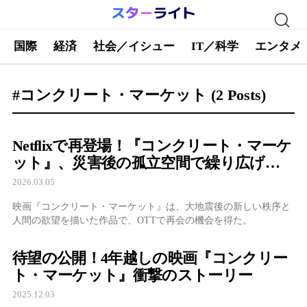
国際
経済
社会／イシュー
IT／科学
エンタメ
#コンクリート・マーケット
(2 Posts)
Netflixで再登場！『コンクリート・マーケ
ット』、災害後の孤立空間で繰り広げら
れる予測不能なサバイバル物語
2026.03.05
映画『コンクリート・マーケット』は、大地震後の新しい秩序と
人間の欲望を描いた作品で、OTTで再会の機会を得た。
待望の公開！4年越しの映画『コンクリー
ト・マーケット』衝撃のストーリー
2025.12.03