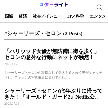
国際
経済
社会／イシュー
IT／科学
エンタメ
#シャーリーズ・セロン
(2 Posts)
「ハリウッド女優が無防備に街を歩く」
セロンの意外な行動にネットが騒然！
2025.11.25
シャーリーズ・セロンが護衛なしで弘大を娘と歩く姿がキャッチ
され、ファンとの写真撮影に笑顔で応じた。
シャーリーズ・セロンが5年ぶりに帰って
きた！『オールド・ガード2』Netflix公開
翌日で世界1位の爆速ヒット、R18+なのに
2025.07.08