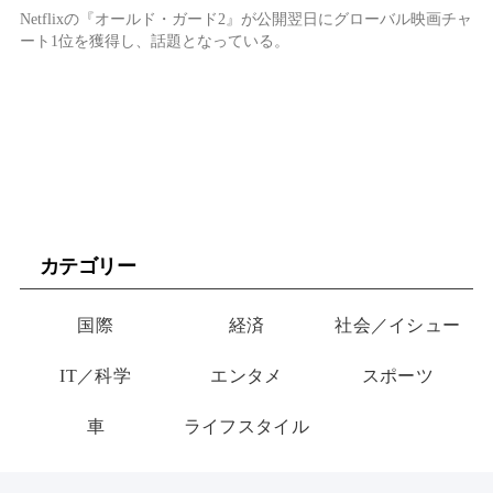
全世界で大バズり中
Netflixの『オールド・ガード2』が公開翌日にグローバル映画チャ
ート1位を獲得し、話題となっている。
カテゴリー
国際
経済
社会／イシュー
IT／科学
エンタメ
スポーツ
車
ライフスタイル