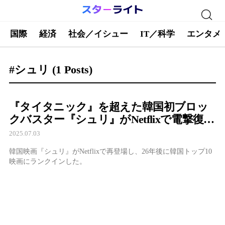
国際
経済
社会／イシュー
IT／科学
エンタメ
#シュリ
(1 Posts)
『タイタニック』を超えた韓国初ブロッ
クバスター『シュリ』がNetflixで電撃復
活、ハン・ソッキュ×チェ・ミンシクの名
2025.07.03
作が再び話題
韓国映画『シュリ』がNetflixで再登場し、26年後に韓国トップ10
映画にランクインした。