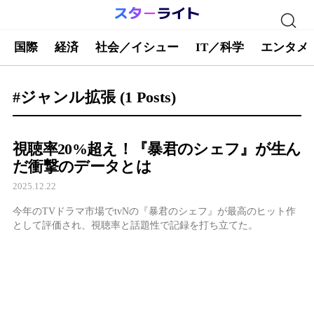
国際
経済
社会／イシュー
IT／科学
エンタメ
#ジャンル拡張
(1 Posts)
視聴率20%超え！『暴君のシェフ』が生ん
だ衝撃のデータとは
2025.12.22
今年のTVドラマ市場でtvNの『暴君のシェフ』が最高のヒット作
として評価され、視聴率と話題性で記録を打ち立てた。