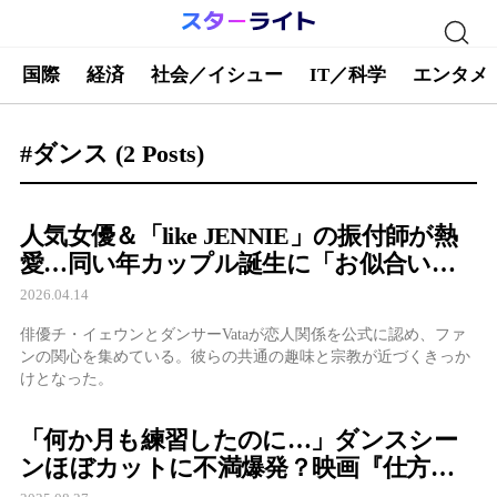
国際
経済
社会／イシュー
IT／科学
エンタメ
#ダンス
(2 Posts)
人気女優＆「like JENNIE」の振付師が熱
愛…同い年カップル誕生に「お似合い」
の声続出
2026.04.14
俳優チ・イェウンとダンサーVataが恋人関係を公式に認め、ファ
ンの関心を集めている。彼らの共通の趣味と宗教が近づくきっか
けとなった。
「何か月も練習したのに…」ダンスシー
ンほぼカットに不満爆発？映画『仕方な
い』裏話エピソード