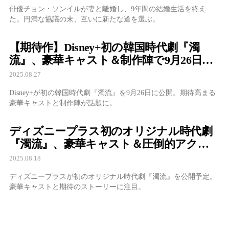
俳優チョン・ソンイルが妻と離婚し、9年間の結婚生活を終え
た。円満な協議の末、互いに新たな道を選ぶ。
【期待作】Disney+初の韓国時代劇『濁
流』、豪華キャスト＆制作陣で9月26日公
開！予告編だけで熱狂の声
2025.08.27
Disney+が初の韓国時代劇『濁流』を9月26日に公開。期待高まる
豪華キャストと制作陣が話題に。
ディズニープラス初のオリジナル時代劇
『濁流』、豪華キャスト＆圧倒的アクシ
ョンで注目
2025.08.18
ディズニープラスが初のオリジナル時代劇『濁流』を公開予定。
豪華キャストと期待のストーリーに注目。