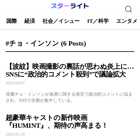
国際
経済
社会／イシュー
IT／科学
エンタメ
#チョ・インソン
(6 Posts)
【波紋】映画撮影の裏話が思わぬ炎上に…
SNSに“政治的コメント殺到”で議論拡大
2026.04.07
俳優チョ・インソンが為替に関する発言で政治的コメントに悩ま
され、SNSで非難が集中している。
超豪華キャストの新作映画
『HUMINT』、期待の声高まる！
2026.01.29