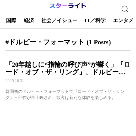
国際
経済
社会／イシュー
IT／科学
エンタメ
#ドルビー・フォーマット
(1 Posts)
「20年越しに“指輪の呼び声”が響く」『ロ
ード・オブ・ザ・リング』、ドルビーで
蘇る中つ国
2025.10.31
韓国初のドルビー・フォーマットで『ロード・オブ・ザ・リン
グ』三部作が再上映され、観客は新たな体験を楽しめる。