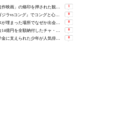
1
「盗作映画」の烙印を押された観客動員1,691万人の大ヒット作、裁判所の判断ですべてが覆った
0
『ゴジラvsコング』でコングと心を通わせた少女役、わずか18歳で突然の死…父が事故を起こした19歳少年に伝えた言葉
0
遺体が埋まった場所でなぜか出会う男女…“幽霊の証言”で事件を解く『恋は命がけ』がNetflix世界2位
0
税金14億円を全額納付したチャ・ウヌ、今度は軍服姿で登場…鍛え上げた上半身に驚きの声
0
奨学金に支えられた少年が人気俳優へ…今度は子どもたちに総額5,000万円を寄付