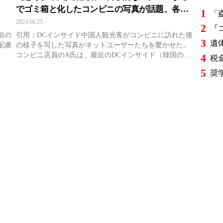
でゴミ箱と化したコンビニの写真が話題、各国
1
から問題視されている中国人観光客
2024.06.25
2
前の
引用：DCインサイド中国人観光客がコンビニに訪れた後
3
配慮
の様子を写した写真がネットユーザーたちを驚かせた。
コンビニ店員のA氏は、最近のDCインサイド（韓国の掲
4
示板サイト）のコンビニギャラリーに「食べたら片 ...
5