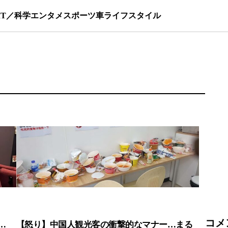
IT／科学
エンタメ
スポーツ
車
ライフスタイル
コメ
…
【怒り】中国人観光客の衝撃的なマナー…まる