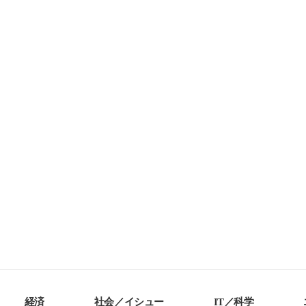
経済
社会／イシュー
IT／科学