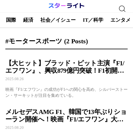
国際
経済
社会／イシュー
IT／科学
エンタメ
#モータースポーツ
(2 Posts)
【大ヒット】ブラッド・ピット主演『F1/
エフワン』、興収879億円突破！F1初開催
地イギリス・シルバーストーンに注目集
2025.08.26
まる
映画『F1/エフワン』の成功がF1への関心を高め、シルバーストー
ン・サーキットが注目を集めている。
メルセデスAMG F1、韓国で13年ぶりショ
ーラン開催へ！映画『F1/エフワン』大ヒ
ットで空前の熱気
2025.08.20