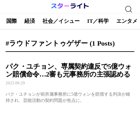
国際
経済
社会／イシュー
IT／科学
エンタメ
#ラウドファントゥゲザー
(1 Posts)
パク・ユチョン、専属契約違反で5億ウォ
ン賠償命令…2審も元事務所の主張認める
2025.09.29
パク・ユチョンが前所属事務所に5億ウォンを賠償する判決が維
持され、芸能活動の契約問題が焦点に。