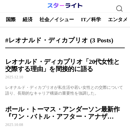
国際
経済
社会／イシュー
IT／科学
エンタメ
#レオナルド・ディカプリオ
(3 Posts)
レオナルド・ディカプリオ「20代女性と
交際する理由」を間接的に語る
2025.12.10
レオナルド・ディカプリオが私生活や若い女性との交際について
語り、長期的なキャリア構築の重要性を強調した。
ポール・トーマス・アンダーソン最新作
『ワン・バトル・アフター・アナザ
ー』、時代が求めた映画と世界が熱狂
2025.10.08