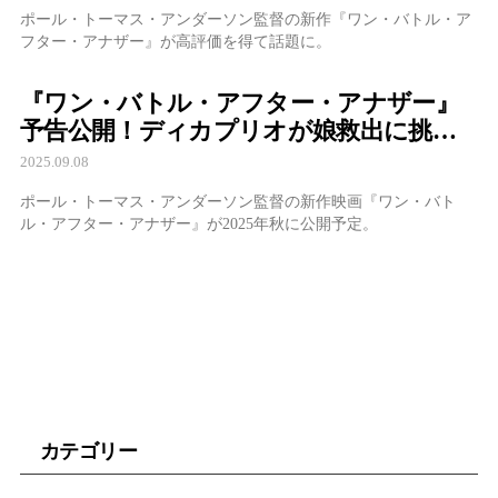
ポール・トーマス・アンダーソン監督の新作『ワン・バトル・ア
フター・アナザー』が高評価を得て話題に。
『ワン・バトル・アフター・アナザー』
予告公開！ディカプリオが娘救出に挑
む…爆発・銃撃・IMAX戦闘シーンで緊張
2025.09.08
MAX
ポール・トーマス・アンダーソン監督の新作映画『ワン・バト
ル・アフター・アナザー』が2025年秋に公開予定。
カテゴリー