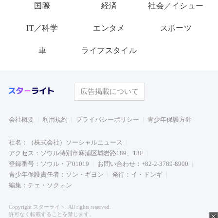
国際
経済
社会／イシュー
IT／科学
エンタメ
スポーツ
車
ライフスタイル
広告掲載について
会社概要
利用規約
プライバシーポリシー
青少年保護方針
社名：（株式会社）ソーシャルニュース
アクセス：ソウル特別市麻浦区城岩路189、13F
登録番号：ソウル・ア01019
お問い合わせ：+82-2-3789-8900
青少年保護責任者：ソン・ギヨン
発行：イ・ドンギ
編集：チェ・ソクォン
Copyright スターライト. All rights reserved.
許可なく転載することを禁じます。