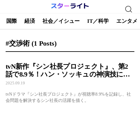
国際
経済
社会／イシュー
IT／科学
エンタメ
#交渉術
(1 Posts)
tvN新作『シン社長プロジェクト』、第2
話で8.9％！ハン・ソッキュの神演技に韓
国中が熱狂
2025.09.19
tvNドラマ『シン社長プロジェクト』が視聴率8.9%を記録し、社
会問題を解決するシン社長の活躍を描く。