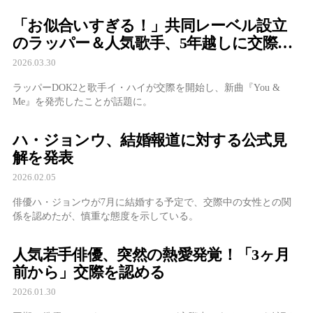
「お似合いすぎる！」共同レーベル設立
のラッパー＆人気歌手、5年越しに交際を
公表
2026.03.30
ラッパーDOK2と歌手イ・ハイが交際を開始し、新曲『You &
Me』を発売したことが話題に。
ハ・ジョンウ、結婚報道に対する公式見
解を発表
2026.02.05
俳優ハ・ジョンウが7月に結婚する予定で、交際中の女性との関
係を認めたが、慎重な態度を示している。
人気若手俳優、突然の熱愛発覚！「3ヶ月
前から」交際を認める
2026.01.30