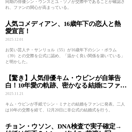
同期の俳優シン・ウンスとユ・ソノが交際中であることが確認さ
れ、ファンの関心が高まっている。
人気コメディアン、16歳年下の恋人と熱
愛宣言！
2025.12.01
お笑い芸人チ・サンリョル（55）が16歳年下のシン・ボラム
（39）との交際を公式に認め、「温かく良い関係を築いている」
と明かした。
【驚き】人気俳優キム・ウビンが自筆告
白！10年愛の軌跡、密かなる結婚にファ
ン涙波紋
2025.11.21
キム・ウビンが手紙でシン・ミナとの結婚をファンに発表。二人
は10年の交際を経て、12月20日に非公式の結婚式を行う。
チョン・ウソン、DNA検査で実子確定→