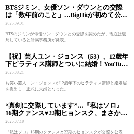
BTSジミン、女優ソン・ダウンとの交際
は「数年前のこと」…BigHitが初めて公式
認めつつ破局を説明、憶測拡散に警鐘
2025.09.01
BTSのジミンが俳優ソン・ダウンとの交際を認めたが、現在は破
局していると所属事務所が発表。
【祝】芸人ユン・ジョンス（53）、12歳年
下ピラティス講師とついに結婚！YouTube
で婚姻届公開
2025.08.21
お笑い芸人ユン・ジョンスが12歳年下のピラティス講師と婚姻届
を提出し、正式に夫婦となった。
“真剣に交際しています”…『私はソロ』
16期クァンス♥22期ヒョンスク、まさかの
熱愛発表
2025.07.18
『私はソロ』16期のクァンスと22期のヒョンスクが交際を公表