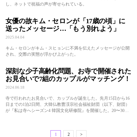
し、ネットで祝福の声が寄せられている。
女優の故キム・セロンが「17歳の頃」に
送ったメッセージ…「もう別れよう」
2025.04.04
キム・セロンがキム・スヒョンに不満を伝えたメッセージが公開
され、交際の実態が浮かび上がった。
深刻な少子高齢化問題、お寺で開催された
お見合いで7組のカップルがマッチング！
2024.06.18
寺で行われたお見合いで、カップルが誕生した。先月15日から16
日までの1泊2日間、大韓仏教曹渓宗社会福祉財団（以下、財団）
が『私は寺へシーズン4 韓国文化研修院』を開催した。20〜30代
の未婚男女が出 ...
1
2
>