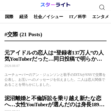
国際
経済
社会／イシュー
IT／科学
エンタメ
#交際
(21 Posts)
元アイドルの恋人は“登録者137万人”の人
気YouTuberだった…同日投稿で明らかに
なった2人の関係
2026.08.07
ユーチューバーのアン・ジュンソンと歌手のDITAがSNSで交際を
公表し、お互いへのメッセージを伝えました。二人は恋人関係で
あることを明らかにしました。
泥沼離婚と不倫訴訟を乗り越え新たな恋
へ…女性YouTuberが選んだのは身長189cm
の医者