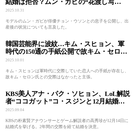
結婚は拒否？ムン・ガビの“花渡し写
真”が意味深すぎる
2025.10.31
モデルのムン・ガビが俳優チョン・ウソンとの息子を公開し、出
産後の状況についても言及した。
韓国芸能界に波紋…キム・スヒョン、軍
時代の150通の手紙公開で故キム・セロン
交際説を否定
2025.10.01
キム・スヒョンは軍時代に交際していた恋人への手紙が存在し、
故キム・セロン氏との交際はなかったと主張。
KBS美人アナ・パク・ソヒョン、LoL解説
者“ココガット”コ・スジンと12月結婚！2
年愛を実らせた異色カップル
2025.09.04
KBSの朴素賢アナウンサーとゲーム解説者の高秀珍が12月14日に
結婚式を挙げる。2年間の交際を経て結婚を決意。