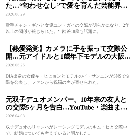
た…“匂わせなし”で愛を育んだ芸能界の
新カップル
2026.06.29
歌手チャン・ギハと女優ユン・ガイの交際が明らかになり、2年
以上の関係が報じられた。年齢差18歳も話題に。
【熱愛発覚】カメラに手を振って交際公
開…元アイドルと1歳年下モデルの大阪デ
ートに反響
2026.06.25
DIA出身の女優キ・ヒヒョンとモデルのイ・サンユンがSNSで交
際を公表し、ファンから祝福の声が寄せられた。
元双子デュオメンバー、10年来の友人と
の交際5ヶ月を告白…YouTube・楽曲まで
共作
2026.04.08
双子デュオのリャンハがレーシングモデルのキム・ヒと交際中
で、結婚についても考えていると明かした。