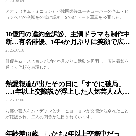
2026.08.04
アオリ（キム・ミニョン）が韓医師兼ユーチューバーのキム・ヒ
ョンベとの交際を公式に認め、SNSにデート写真を公開した。
10億円の違約金訴訟、主演ドラマも制作中
断…有名俳優、1年4か月ぶりに笑顔で広告
復帰
2026.07.16
俳優キム・スヒョンが1年4か月ぶりに活動を再開し、広告撮影を
通じて信頼を表現した。
熱愛報道が出たその日に「すでに破局」
…1年以上交際説が浮上した人気芸人2人、
まさかの結末に注目
2026.07.06
お笑い芸人キム・デソンとナ・ヒョニョンが交際から別れたこと
が確認され、二人の関係が注目されています。
年齢差18歳、しかも2年以上交際中だっ