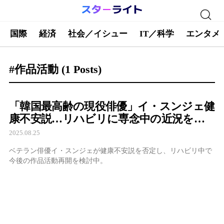
国際
経済
社会／イシュー
IT／科学
エンタメ
#作品活動
(1 Posts)
「韓国最高齢の現役俳優」イ・スンジェ健
康不安説…リハビリに専念中の近況を報
告
2025.08.25
ベテラン俳優イ・スンジェが健康不安説を否定し、リハビリ中で
今後の作品活動再開を検討中。