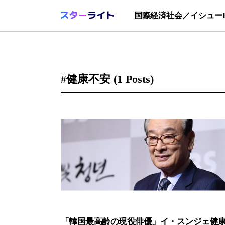
国際
経済
社会／イシュー
#健康不安
(1 Posts)
「韓国最高齢の現役俳優」イ・スンジェ健