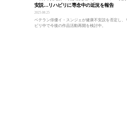
安説…リハビリに専念中の近況を報告
2025.08.25
ベテラン俳優イ・スンジェが健康不安説を否定し、
ビリ中で今後の作品活動再開を検討中。