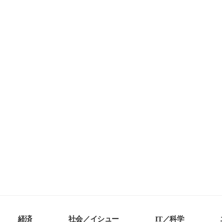
経済
社会／イシュー
IT／科学