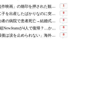
1
「盗作映画」の烙印を押された観客動員1,691万人の大ヒット作、裁判所の判断ですべてが覆った
0
第二子を出産したばかりなのに突然の活動休止…人気YouTuber三姉妹が同時期に姿を消し、ファンから心配の声
0
婚約者の病院で患者死亡→結婚式延期に…活動休止を経た元人気アイドルが3年ぶり復帰
0
5人組NewJeansが4人で復帰？…かつて擁護した著名デザイナーが一転「ダサすぎる」と猛批判
0
「最後は涙を止められない」海外映画祭が早くも絶賛…8年前に消えた末娘のため、4人の母娘が復讐に挑む『慶州紀行』