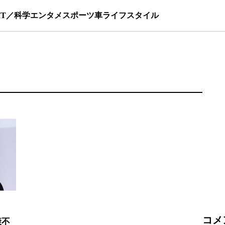
IT／科学
エンタメ
スポーツ
車
ライフスタイル
コメ
康不