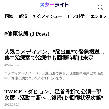
国際
経済
社会／イシュー
IT／科学
エンタメ
#健康状態
(3 Posts)
人気コメディアン、“脳出血”で緊急搬送…
集中治療室で治療中も回復時期は未定
2026.04.10
コメディアンのイ・ジノが脳出血で倒れ、現在集中治療室で治療
中。健康状態についての詳細は未発表。
TWICE・ダヒョン、足首骨折で公演一部
欠席→活動中断へ…復帰は“回復状況次第”
2026.03.26