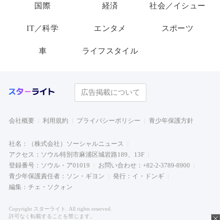
国際
経済
社会／イシュー
IT／科学
エンタメ
スポーツ
車
ライフスタイル
広告掲載について
会社概要
利用規約
プライバシーポリシー
青少年保護方針
社名：（株式会社）ソーシャルニュース
アクセス：ソウル特別市麻浦区城岩路189、13F
登録番号：ソウル・ア01019
お問い合わせ：+82-2-3789-8900
青少年保護責任者：ソン・ギヨン
発行：イ・ドンギ
編集：チェ・ソクォン
Copyright スターライト. All rights reserved.
許可なく転載することを禁じます。