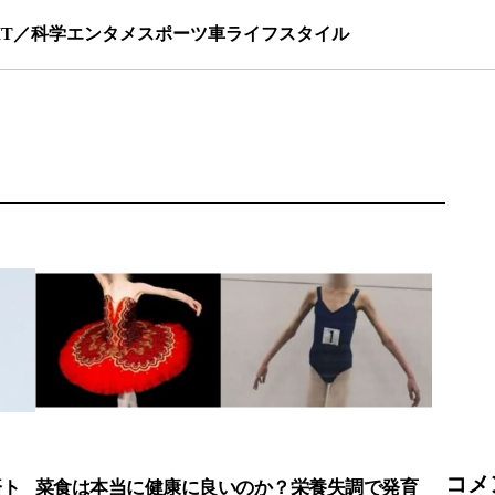
IT／科学
エンタメ
スポーツ
車
ライフスタイル
コメ
済ト
菜食は本当に健康に良いのか？栄養失調で発育