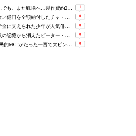
1
死んでも、また戦場へ…製作費約276億円、世界興収584億円のSF大作『オール・ユー・ニード・イズ・キル』がついに配信
0
税金14億円を全額納付したチャ・ウヌ、今度は軍服姿で登場…鍛え上げた上半身に驚きの声
0
奨学金に支えられた少年が人気俳優へ…今度は子どもたちに総額5,000万円を寄付
0
全員の記憶から消えたピーター・パーカーに謎の敵と制御不能の新能力…『スパイダーマン：ブランド・ニュー・デイ』に期待爆発
0
“国民的MC”がたった一言で大ピンチ…劇場ミュージカルを巡る発言に批判続出、ついに長文で謝罪