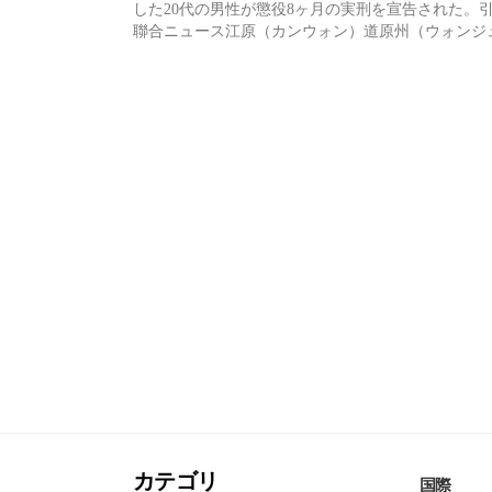
した20代の男性が懲役8ヶ月の実刑を宣告された。
聯合ニュース江原（カンウォン）道原州（ウォンジ
市のコンビニでトイレを失敗したという理由で4 ...
カテゴリ
国際