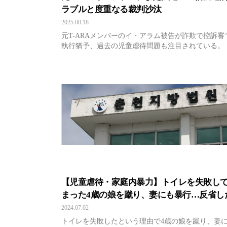
ラブルと度重なる裁判沙汰
2025.08.18
元T-ARAメンバーのイ・アラム被告が詐欺で控訴審
執行猶予、過去の児童虐待問題も注目されている。
【児童虐待・家庭内暴力】トイレを失敗し
まった4歳の娘を蹴り、妻にも暴行…反省し
子のない容疑者
2024.07.02
トイレを失敗したという理由で4歳の娘を蹴り、妻