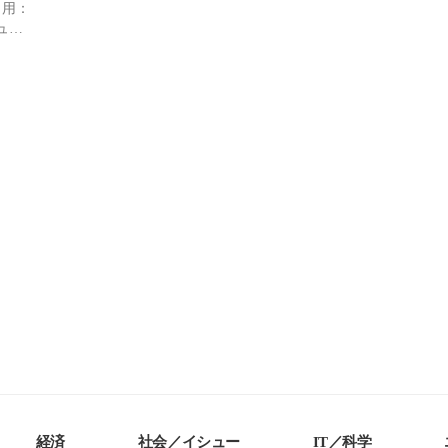
引用：
ュ）
経済
社会／イシュー
IT／科学