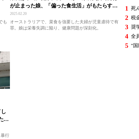
が止まった娘、「偏った食生活」がもたらす危
1
険性とは
2025.02.20
2
でも
オーストラリアで、菜食を強要した夫婦が児童虐待で有
3
罪。娘は栄養失調に陥り、健康問題が深刻化。
4
5
てし
た様
に暴行