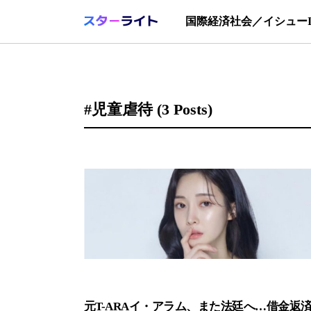
国際
経済
社会／イシュー
#児童虐待
(3 Posts)
元T-ARAイ・アラム、また法廷へ…借金返