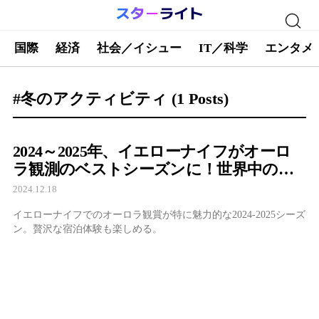
国際
経済
社会／イシュー
IT／科学
エンタメ
#冬のアクティビティ
(1 Posts)
2024～2025年、イエローナイフがオーロ
ラ観測のベストシーズンに！世界中の旅
行者を魅了
2024.12.18
イエローナイフでのオーロラ観賞が特に魅力的な2024-2025シーズ
ン。贅沢な宿泊体験も楽しめる。