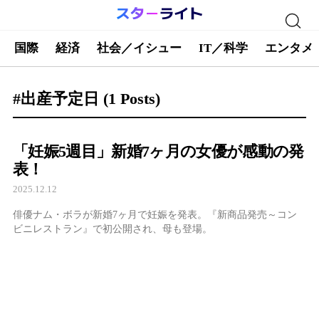
国際
経済
社会／イシュー
IT／科学
エンタメ
#出産予定日
(1 Posts)
「妊娠5週目」新婚7ヶ月の女優が感動の発
表！
2025.12.12
俳優ナム・ボラが新婚7ヶ月で妊娠を発表。『新商品発売～コン
ビニレストラン』で初公開され、母も登場。