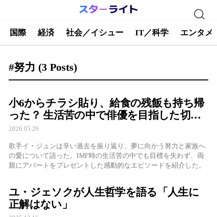
国際
経済
社会／イシュー
IT／科学
エンタメ
#努力
(3 Posts)
小6からチラシ貼り、給食の残飯も持ち帰
った？ 生活苦の中で俳優を目指した切実
な理由を告白
2026.05.29
歌手イ・ジュンは辛い過去を振り返り、夢に向かう努力と家族へ
の愛について語った。IMF時の生活苦の中でも目標を失わず、両
親にアパートをプレゼントした感動的なエピソードを紹介した。
ユ・ジェソクが人生哲学を語る「人生に
正解はない」