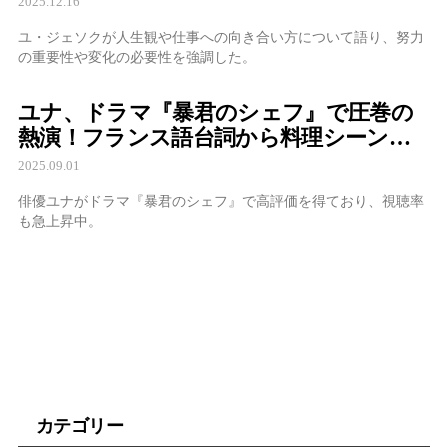
2025.12.16
ユ・ジェソクが人生観や仕事への向き合い方について語り、努力
の重要性や変化の必要性を強調した。
ユナ、ドラマ『暴君のシェフ』で圧巻の
熱演！フランス語台詞から料理シーンま
で完璧にこなし、視聴率も急上昇
2025.09.01
俳優ユナがドラマ『暴君のシェフ』で高評価を得ており、視聴率
も急上昇中。
カテゴリー