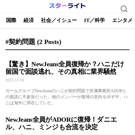
国際
経済
社会／イシュー
IT／科学
エンタメ
#契約問題
(2 Posts)
【驚き】NewJeans全員復帰か？ハニだけ
留国で面談逃れ、その真相に業界騒然
2025.11.18
ガールグループNewJeansのハニが契約問題で所属事務所ADORと
の面談に不参加だった。他のメンバーが復帰の意向を示す中、ハ
ニは海外に滞在していた。
NewJeans全員がADORに復帰！ダニエ
ル、ハニ、ミンジも合流を決定