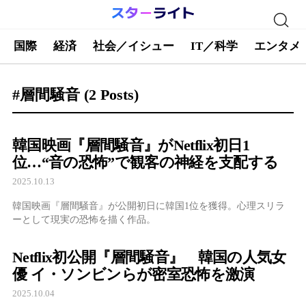
国際
経済
社会／イシュー
IT／科学
エンタメ
#層間騒音
(2 Posts)
韓国映画『層間騒音』がNetflix初日1
位…“音の恐怖”で観客の神経を支配する
2025.10.13
韓国映画『層間騒音』が公開初日に韓国1位を獲得。心理スリラ
ーとして現実の恐怖を描く作品。
Netflix初公開『層間騒音』 韓国の人気女
優 イ・ソンビンらが密室恐怖を激演
2025.10.04