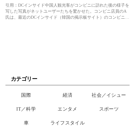
観光客
引用：DCインサイド中国人観光客がコンビニに訪れた後の様子を
写した写真がネットユーザーたちを驚かせた。コンビニ店員のA
氏は、最近のDCインサイド（韓国の掲示板サイト）のコンビニギ
ャラリーに「食べたら片 ...
カテゴリー
国際
経済
社会／イシュー
IT／科学
エンタメ
スポーツ
車
ライフスタイル