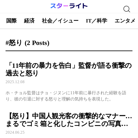
国際
経済
社会／イシュー
IT／科学
エンタメ
#怒り
(2 Posts)
「11年前の暴力を告白」監督が語る衝撃の
過去と怒り
2025.12.08
ホ・チョル監督はチョ・ジヌンに11年前に暴行された経験を語
り、彼の引退に対する怒りと理解の気持ちを表現した。
【怒り】中国人観光客の衝撃的なマナー…
まるでゴミ箱と化したコンビニの写真が
話題、各国から問題視されている中国人
2024.06.25