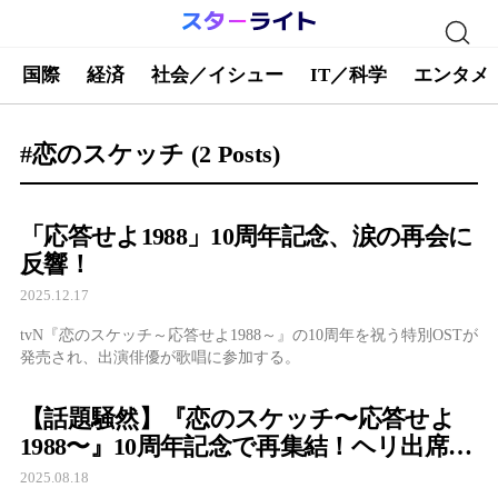
国際
経済
社会／イシュー
IT／科学
エンタメ
#恋のスケッチ
(2 Posts)
「応答せよ1988」10周年記念、涙の再会に
反響！
2025.12.17
tvN『恋のスケッチ～応答せよ1988～』の10周年を祝う特別OSTが
発売され、出演俳優が歌唱に参加する。
【話題騒然】『恋のスケッチ〜応答せよ
1988〜』10周年記念で再集結！ヘリ出席＆
リュ・ジュンヨル不在の理由とは？
2025.08.18