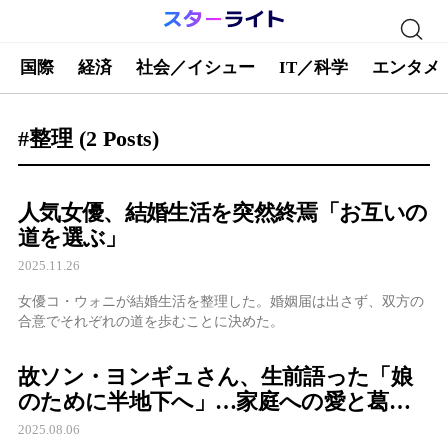
国際
経済
社会／イシュー
IT／科学
エンタメ
#整理
(2 Posts)
人気女優、結婚生活を突然終焉「お互いの
道を選ぶ」
2025.11.26
女優コ・ウォニが結婚生活を整理した。婚姻届は出さず、双方の
合意でそれぞれの道を歩むことに決めた。
故ソン・ヨンギュさん、生前語った「娘
のために半地下へ」…家庭への愛と葛藤
が再び注目
2025.08.06