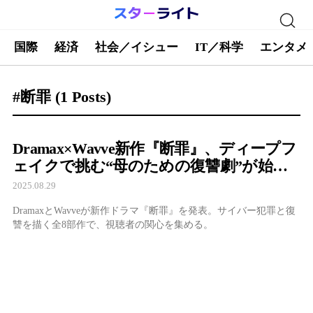
国際
経済
社会／イシュー
IT／科学
エンタメ
#断罪
(1 Posts)
Dramax×Wavve新作『断罪』、ディープフ
ェイクで挑む“母のための復讐劇”が始ま
る
2025.08.29
DramaxとWavveが新作ドラマ『断罪』を発表。サイバー犯罪と復
讐を描く全8部作で、視聴者の関心を集める。