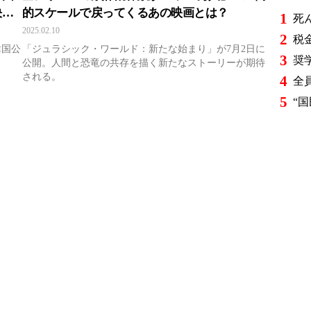
決に
的スケールで戻ってくるあの映画とは？
1
2025.02.10
2
韓国公
「ジュラシック・ワールド：新たな始まり」が7月2日に
3
公開。人間と恐竜の共存を描く新たなストーリーが期待
される。
4
5