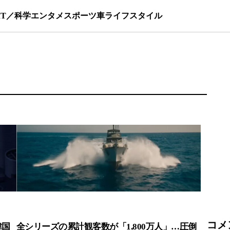
IT／科学
エンタメ
スポーツ
車
ライフスタイル
コメ
韓国
全シリーズの累計観客数が「1,800万人」…圧倒