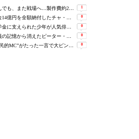
1
死んでも、また戦場へ…製作費約276億円、世界興収584億円のSF大作『オール・ユー・ニード・イズ・キル』がついに配信
0
税金14億円を全額納付したチャ・ウヌ、今度は軍服姿で登場…鍛え上げた上半身に驚きの声
0
奨学金に支えられた少年が人気俳優へ…今度は子どもたちに総額5,000万円を寄付
0
全員の記憶から消えたピーター・パーカーに謎の敵と制御不能の新能力…『スパイダーマン：ブランド・ニュー・デイ』に期待爆発
0
“国民的MC”がたった一言で大ピンチ…劇場ミュージカルを巡る発言に批判続出、ついに長文で謝罪