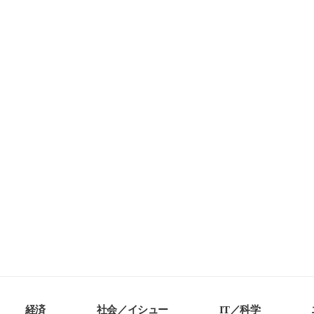
経済
社会／イシュー
IT／科学