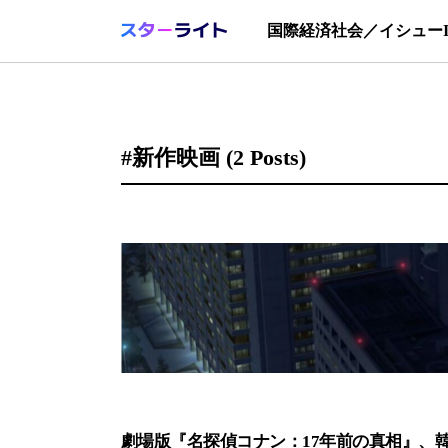
国際
経済
社会／イシュー
#新作映画
(2 Posts)
劇場版『名探偵コナン：17年前の真相』、