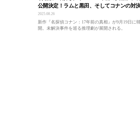
公開決定！ラムと黒田、そしてコナンの対
ファン熱狂必至
2025.08.26
新作『名探偵コナン：17年前の真相』が9月19日に
開。未解決事件を巡る推理劇が展開される。