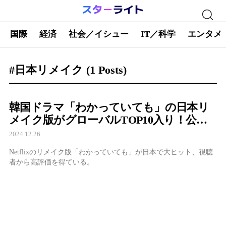
国際
経済
社会／イシュー
IT／科学
エンタメ
#日本リメイク
(1 Posts)
韓国ドラマ「わかっていても」の日本リ
メイク版がグローバルTOP10入り！公開
初週で爆発的な反響
2024.12.26
Netflixのリメイク版「わかっていても」が日本で大ヒット、視聴
者から高評価を得ている。