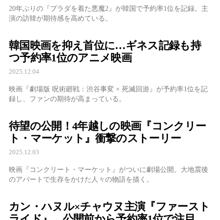
20年ぶりの『プラダを着た悪魔2』が韓国で予約率1位を記録。主
演の訪韓が期待感を高めている。
韓国映画を抑え首位に…ギネス記録も持
つ予約率1位のアニメ映画
2025.12.04
映画『劇場版 呪術廻戦：渋谷事変 × 死滅回游』が予約率1位を記
録し、ファンの期待が高まっている。
待望の公開！4年越しの映画『コンクリー
ト・マーケット』衝撃のストーリー
2025.12.03
映画『コンクリート・マーケット』がついに劇場公開。大地震後
のアパートで生存をかけた人々の物語を描く。
カン・ハヌル×チャウヌ主演『ファースト
ライド』、公開前から予約率1位で注目集