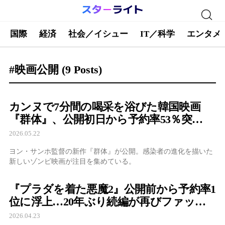
国際
経済
社会／イシュー
IT／科学
エンタメ
#映画公開
(9 Posts)
カンヌで7分間の喝采を浴びた韓国映画
『群体』、公開初日から予約率53％突
破…“新しいゾンビ映画”に反応続々
2026.05.22
ヨン・サンホ監督の新作『群体』が公開。感染者の進化を描いた
新しいゾンビ映画が注目を集めている。
『プラダを着た悪魔2』公開前から予約率1
位に浮上…20年ぶり続編が再びファッシ
ョン界を席巻か
2026.04.23