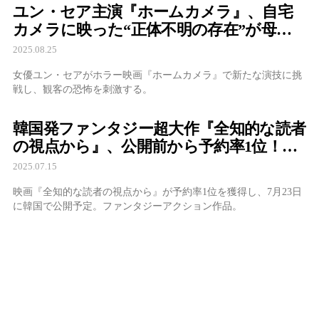
ユン・セア主演『ホームカメラ』、自宅
カメラに映った“正体不明の存在”が母娘
を追い詰める…日常が一瞬で悪夢に変わ
2025.08.25
る瞬間
女優ユン・セアがホラー映画『ホームカメラ』で新たな演技に挑
戦し、観客の恐怖を刺激する。
韓国発ファンタジー超大作『全知的な読者
の視点から』、公開前から予約率1位！熱
狂の理由とは
2025.07.15
映画『全知的な読者の視点から』が予約率1位を獲得し、7月23日
に韓国で公開予定。ファンタジーアクション作品。