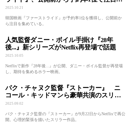
める
2025.10.21
韓国映画『ファーストライド』が予約率1位を獲得し、公開前か
ら注目を集めている。
人気監督ダニー・ボイル手掛け『28年
後...』新シリーズがNetflix再登場で話題
2025.10.05
Netflixで新作『28年後...』が公開、ダニー・ボイル監督が再登場
し、期待を集めるホラー映画。
パク・チャヌク監督『ストーカー』 ニ
コール・キッドマンら豪華共演のスリラ
ーが9月22日Netflixで再公開
2025.09.02
パク・チャヌク監督の『ストーカー』が9月22日からNetflixで再公
開。心理的緊張を描いたスリラー作品。