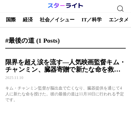
国際
経済
社会／イシュー
IT／科学
エンタメ
#最後の道
(1 Posts)
限界を超え涙を流す―人気映画監督キム・
チャンミン、臓器寄贈で新たな命を救う
波紋
2025.11.10
キム・チャンミン監督が脳出血で亡くなり、臓器提供を通じて4
人に新たな命を授けた。彼の最後の道は11月10日に行われる予定
です。