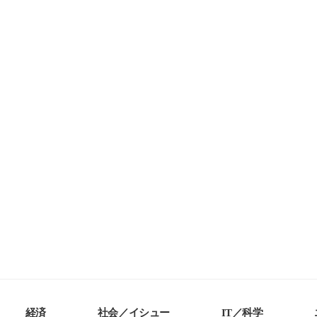
経済
社会／イシュー
IT／科学