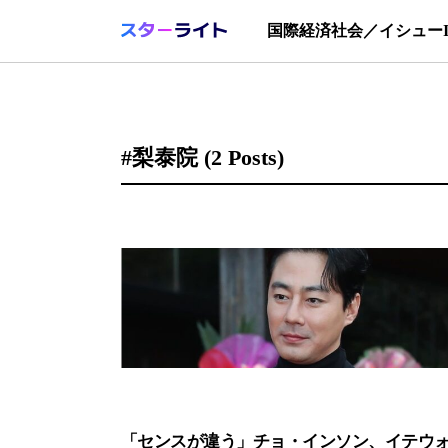
国際
経済
社会／イシュー
#梨泰院
(2 Posts)
「センスが違う」チョ・インソン、イテウ