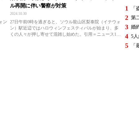
ル再開に伴い警察が対策
1
2024.10.30
2
ォン
27日午前0時を過ぎると、ソウル龍山区梨泰院（イテウォ
3
ン）駅近辺ではハロウィンフェスティバルが始まり、多
くの人々が押し寄せて混雑し始めた。引用＝ニュース1ソ
4
ウル市の都市データによると、同日の午前0時30分時点で
5
梨泰院観光特区を訪れたリアルタイム人口は1万6000人か
ら1万8000 ...