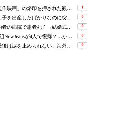
1
「盗作映画」の烙印を押された観客動員1,691万人の大ヒット作、裁判所の判断ですべてが覆った
0
第二子を出産したばかりなのに突然の活動休止…人気YouTuber三姉妹が同時期に姿を消し、ファンから心配の声
0
婚約者の病院で患者死亡→結婚式延期に…活動休止を経た元人気アイドルが3年ぶり復帰
0
5人組NewJeansが4人で復帰？…かつて擁護した著名デザイナーが一転「ダサすぎる」と猛批判
0
「最後は涙を止められない」海外映画祭が早くも絶賛…8年前に消えた末娘のため、4人の母娘が復讐に挑む『慶州紀行』