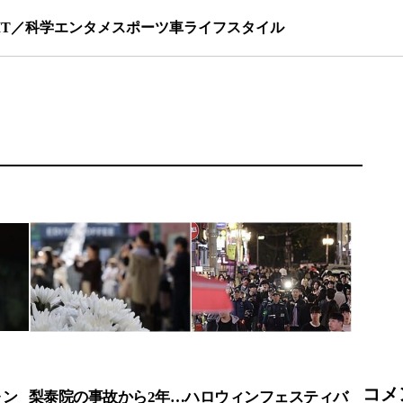
IT／科学
エンタメ
スポーツ
車
ライフスタイル
コメ
ォン
梨泰院の事故から2年…ハロウィンフェスティバ