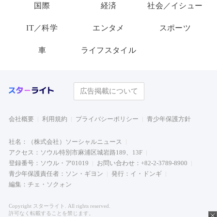
国際
経済
社会／イシュー
IT／科学
エンタメ
スポーツ
車
ライフスタイル
広告掲載について
会社概要
利用規約
プライバシーポリシー
青少年保護方針
社名：（株式会社）ソーシャルニュース
アクセス：ソウル特別市麻浦区城岩路189、13F
登録番号：ソウル・ア01019
お問い合わせ：+82-2-3789-8900
青少年保護責任者：ソン・ギヨン
発行：イ・ドンギ
編集：チェ・ソクォン
Copyright スターライト. All rights reserved.
許可なく転載することを禁じます。