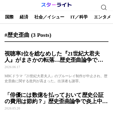
国際
経済
社会／イシュー
IT／科学
エンタメ
#歴史歪曲
(3 Posts)
視聴率1位を総なめした『21世紀大君夫
人』がまさかの転落…歴史歪曲論争でブ
ルーレイ発売まで消滅
2026.06.17
MBCドラマ『21世紀大君夫人』のブルーレイ制作が中止され、歴
史歪曲に関する批判が高まった。出演者も謝罪。
「俳優には数億を払っておいて歴史公証
の費用は節約？」歴史歪曲論争で炎上中の
ドラマに専門家が苦言
2026.05.20