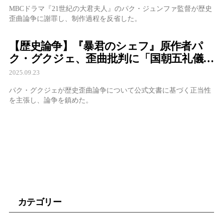
MBCドラマ『21世紀の大君夫人』のパク・ジュンファ監督が歴史
歪曲論争に謝罪し、制作過程を反省した。
【歴史論争】『暴君のシェフ』原作者パ
ク・グクジェ、歪曲批判に「国朝五礼儀
で正確に考証」と反論
2025.09.23
パク・グクジェが歴史歪曲論争について公式文書に基づく正当性
を主張し、論争を鎮めた。
カテゴリー