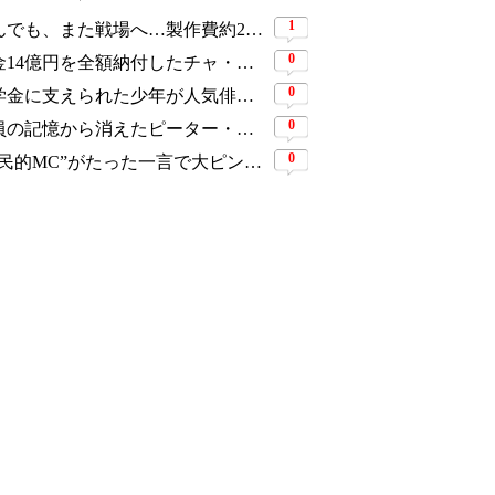
1
死んでも、また戦場へ…製作費約276億円、世界興収584億円のSF大作『オール・ユー・ニード・イズ・キル』がついに配信
0
税金14億円を全額納付したチャ・ウヌ、今度は軍服姿で登場…鍛え上げた上半身に驚きの声
0
奨学金に支えられた少年が人気俳優へ…今度は子どもたちに総額5,000万円を寄付
0
全員の記憶から消えたピーター・パーカーに謎の敵と制御不能の新能力…『スパイダーマン：ブランド・ニュー・デイ』に期待爆発
0
“国民的MC”がたった一言で大ピンチ…劇場ミュージカルを巡る発言に批判続出、ついに長文で謝罪