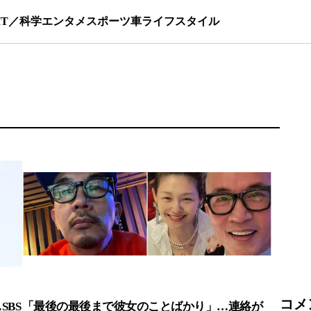
IT／科学
エンタメ
スポーツ
車
ライフスタイル
コメ
BS
「最後の最後まで彼女のことばかり」…連絡が