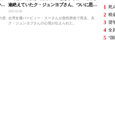
から
途絶えていたク・ジュンヨプさん、ついに思い
1
を明かす
2025.02.06
2
の意
台湾女優バービィー・スーさんが急性肺炎で死去、夫
3
ク・ジュンヨプさんの心境が伝えられた。
4
5