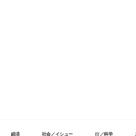
経済
社会／イシュー
IT／科学