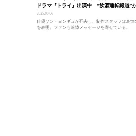
ドラマ『トライ』出演中 “飲酒運転報道”
10日後の悲報
2025.08.06
俳優ソン・ヨンギュが死去し、制作スタッフは哀悼
を表明。ファンも追悼メッセージを寄せている。