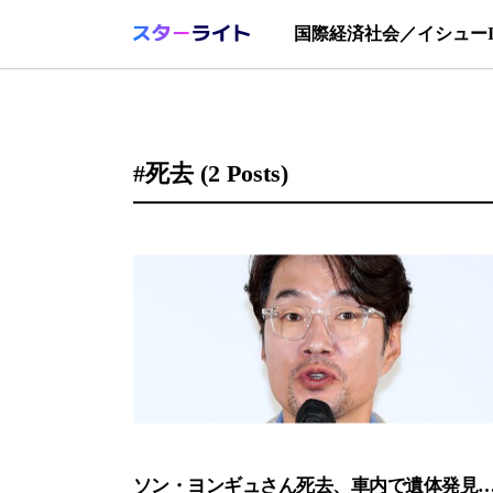
国際
経済
社会／イシュー
#死去
(2 Posts)
ソン・ヨンギュさん死去、車内で遺体発見…S