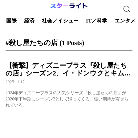
国際
経済
社会／イシュー
IT／科学
エンタメ
#殺し屋たちの店
(1 Posts)
【衝撃】ディズニープラス『殺し屋たち
の店』シーズン2、イ・ドンウクとキム・
ヘジュンの復活劇波紋
2025.11.17
2024年ディズニープラスの人気シリーズ『殺し屋たちの店』が
2026年下半期にシーズン2として帰ってくる。強い期待が寄せら
れている。