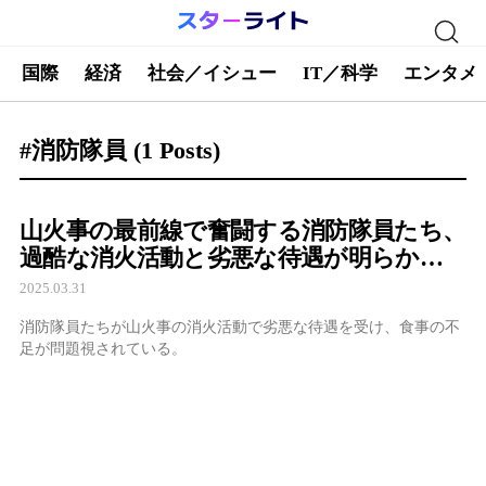
国際
経済
社会／イシュー
IT／科学
エンタメ
#消防隊員
(1 Posts)
山火事の最前線で奮闘する消防隊員たち、
過酷な消火活動と劣悪な待遇が明らか
に…SNSで広がる同情と批判
2025.03.31
消防隊員たちが山火事の消火活動で劣悪な待遇を受け、食事の不
足が問題視されている。