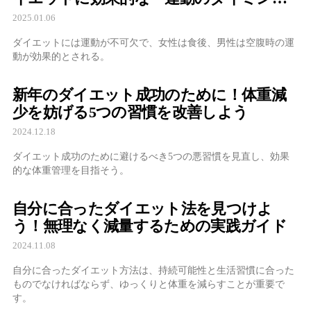
グ」とは
2025.01.06
ダイエットには運動が不可欠で、女性は食後、男性は空腹時の運
動が効果的とされる。
新年のダイエット成功のために！体重減
少を妨げる5つの習慣を改善しよう
2024.12.18
ダイエット成功のために避けるべき5つの悪習慣を見直し、効果
的な体重管理を目指そう。
自分に合ったダイエット法を見つけよ
う！無理なく減量するための実践ガイド
2024.11.08
自分に合ったダイエット方法は、持続可能性と生活習慣に合った
ものでなければならず、ゆっくりと体重を減らすことが重要で
す。