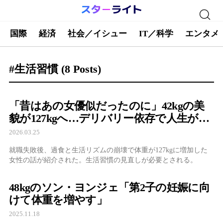
国際
経済
社会／イシュー
IT／科学
エンタメ
#生活習慣
(8 Posts)
「昔はあの女優似だったのに」42kgの美
貌が127kgへ…デリバリー依存で人生が一
変した女性の告白
2026.03.25
就職失敗後、過食と生活リズムの崩壊で体重が127kgに増加した
女性の話が紹介された。生活習慣の見直しが必要とされる。
48kgのソン・ヨンジェ「第2子の妊娠に向
けて体重を増やす」
2025.11.18