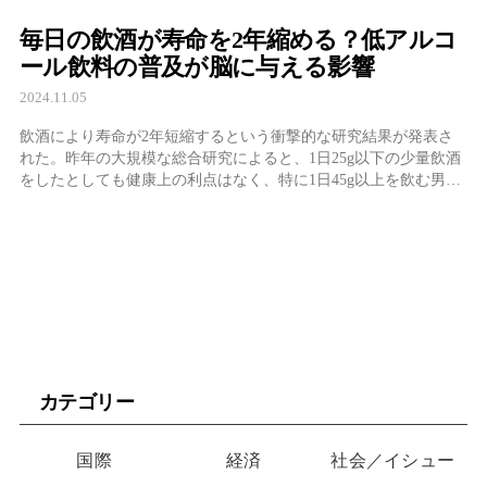
毎日の飲酒が寿命を2年縮める？低アルコ
ール飲料の普及が脳に与える影響
2024.11.05
飲酒により寿命が2年短縮するという衝撃的な研究結果が発表さ
れた。昨年の大規模な総合研究によると、1日25g以下の少量飲酒
をしたとしても健康上の利点はなく、特に1日45g以上を飲む男性
や25g以上を飲む女性の場合、死亡リスクが著しく上昇するとい
う。これは毎日缶ビール4本または韓国の ...
カテゴリー
国際
経済
社会／イシュー