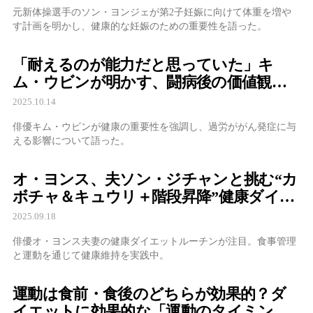
元新体操選手のソン・ヨンジェが第2子妊娠に向けて体重を増や
す計画を明かし、健康的な妊娠のための重要性を語った。
「耐えるのが能力だと思っていた」キ
ム・ウビンが明かす、闘病後の価値観の
変化
2025.10.14
俳優キム・ウビンが健康の重要性を強調し、過労ががん発症に与
える影響について語った。
オ・ヨンス、夫ソン・ジチャンと挑む“カ
ボチャ＆キュウリ＋階段昇降”健康ダイエ
ットが話題
2025.09.18
俳優オ・ヨンス夫妻の健康ダイエットルーチンが注目。食事管理
と運動を通じて健康維持を実践中。
運動は食前・食後のどちらが効果的？ダ
イエットに効果的な「運動のタイミン