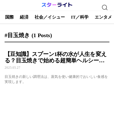
国際
経済
社会／イシュー
IT／科学
エンタメ
#目玉焼き
(1 Posts)
【豆知識】スプーン1杯の水が人生を変え
る？目玉焼きで始める超簡単ヘルシー生
活術
2025.05.27
目玉焼きの新しい調理法は、蒸気を使い健康的でおいしい食感を
実現します。