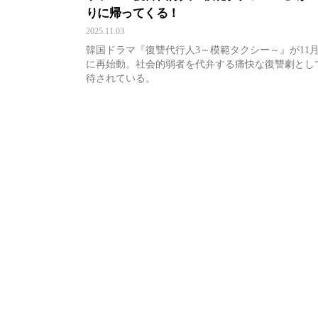
りに帰ってくる！
2025.11.03
韓国ドラマ『復讐代行人3～模範タクシー～』が11月
に再始動。社会的弱者を代弁する痛快な復讐劇とし
待されている。