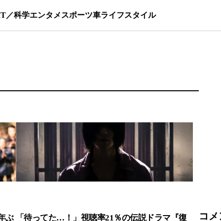
IT／科学
エンタメ
スポーツ
車
ライフスタイル
コメ
年ぶ
「待ってた…！」視聴率21％の伝説ドラマ『復