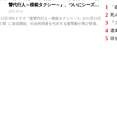
讐代行人～模範タクシー～』、ついにシーズン3
1
始動へ
2025.10.14
2
21日
SBSドラマ『復讐代行人～模範タクシー～3』が11月21日
3
て期
に放送開始、社会的弱者を代弁する復讐劇が再び登場。
4
5