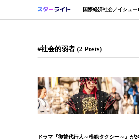
国際
経済
社会／イシュー
#社会的弱者
(2 Posts)
ドラマ『復讐代行人～模範タクシー～』が2