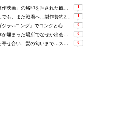
1
「盗作映画」の烙印を押された観客動員1,691万人の大ヒット作、裁判所の判断ですべてが覆った
1
死んでも、また戦場へ…製作費約276億円、世界興収584億円のSF大作『オール・ユー・ニード・イズ・キル』がついに配信
0
『ゴジラvsコング』でコングと心を通わせた少女役、わずか18歳で突然の死…父が事故を起こした19歳少年に伝えた言葉
0
遺体が埋まった場所でなぜか出会う男女…“幽霊の証言”で事件を解く『恋は命がけ』がNetflix世界2位
0
頭を寄せ合い、髪の匂いまで…スキャンダルで揺れた人気俳優、ベトナム女性歌手との親密動画が公開