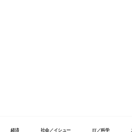
経済
社会／イシュー
IT／科学