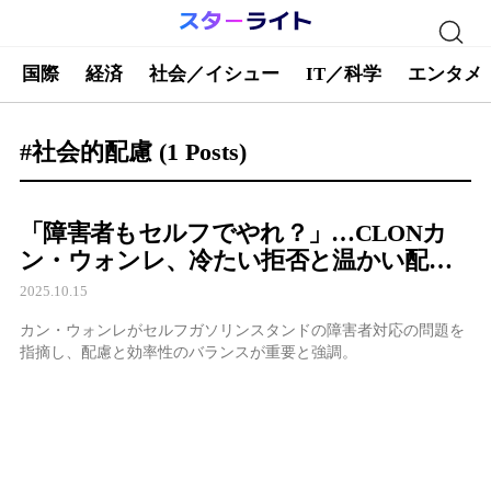
国際
経済
社会／イシュー
IT／科学
エンタメ
#社会的配慮
(1 Posts)
「障害者もセルフでやれ？」…CLONカ
ン・ウォンレ、冷たい拒否と温かい配慮
が交差した日
2025.10.15
カン・ウォンレがセルフガソリンスタンドの障害者対応の問題を
指摘し、配慮と効率性のバランスが重要と強調。