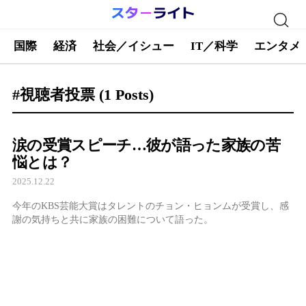
国際
経済
社会／イシュー
IT／科学
エンタメ
#視聴者投票
(1 Posts)
涙の受賞スピーチ…彼が語った家族の苦
悩とは？
2025.12.22
今年のKBS芸能大賞はタレントのチョン・ヒョンムが受賞し、感
謝の気持ちと共に家族の困難について語った。