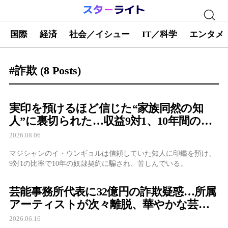
国際
経済
社会／イシュー
IT／科学
エンタメ
#詐欺
(8 Posts)
実印を預けるほど信じた“家族同然の知
人”に裏切られた…収益9対1、10年間の奴
隷契約で人生が一変
2026.08.06
マジシャンのイ・ウンギョルは信頼していた知人に印鑑を預け、
9対1の比率で10年の奴隷契約に騙され、苦しんでいる。
芸能事務所代表に32億円の詐欺疑惑…所属
アーティストが次々離脱、華やかな芸能
帝国の裏で何が
2026.06.16