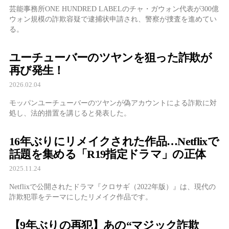
芸能事務所ONE HUNDRED LABELのチャ・ガウォン代表が300億
ウォン規模の詐欺容疑で逮捕状申請され、警察が捜査を進めてい
る。
ユーチューバーのツヤンを狙った詐欺が
再び発生！
2026.02.04
モッパンユーチューバーのツヤンが偽アカウントによる詐欺に対
処し、法的措置を講じると発表した。
16年ぶりにリメイクされた作品…Netflixで
話題を集める「R19指定ドラマ」の正体
2025.11.24
Netflixで公開されたドラマ『クロサギ（2022年版）』は、現代の
詐欺犯罪をテーマにしたリメイク作品です。
【9年ぶりの再犯】あの“マジック詐欺