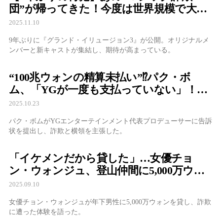
団”が帰ってきた！今度は世界規模で大暴
走！？
2025.11.10
9年ぶりに『グランド・イリュージョン3』が公開。オリジナルメ
ンバーと新キャストが集結し、期待が高まっている。
“100兆ウォンの精算未払い”⁉︎パク・ボ
ム、「YGが一度も支払っていない」！
SNSに“告訴文書”投稿！
2025.10.23
パク・ボムがYGエンターテインメント代表プロデューサーに告訴
状を提出し、詐欺と横領を主張した。
「イケメンだから貸した」…女優チョ
ン・ウォンジュ、登山仲間に5,000万ウォ
ン詐欺被害
2025.09.10
女優チョン・ウォンジュが年下男性に5,000万ウォンを貸し、詐欺
に遭った体験を語った。