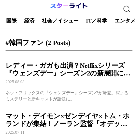
国際
経済
社会／イシュー
IT／科学
エンタメ
#韓国ファン
(2 Posts)
レディー・ガガも出演？Netflixシリーズ
『ウェンズデー』シーズン2の新展開に期
待！
2025.08.08
ネットフリックスの『ウェンズデー』シーズン2が帰還。深まる
ミステリーと新キャストが話題に。
マット・デイモン×ゼンデイヤ×トム・ホ
ランドが集結！ノーラン監督『オデッセ
イ』の豪華キャストとR18+レイティング
2025.07.11