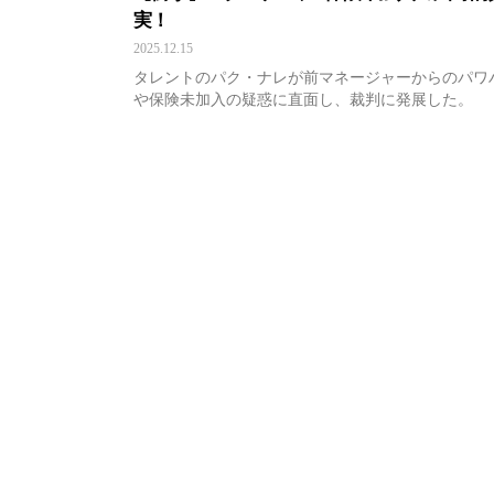
実！
2025.12.15
タレントのパク・ナレが前マネージャーからのパワ
や保険未加入の疑惑に直面し、裁判に発展した。