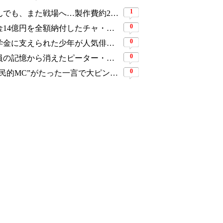
1
死んでも、また戦場へ…製作費約276億円、世界興収584億円のSF大作『オール・ユー・ニード・イズ・キル』がついに配信
0
税金14億円を全額納付したチャ・ウヌ、今度は軍服姿で登場…鍛え上げた上半身に驚きの声
0
奨学金に支えられた少年が人気俳優へ…今度は子どもたちに総額5,000万円を寄付
0
全員の記憶から消えたピーター・パーカーに謎の敵と制御不能の新能力…『スパイダーマン：ブランド・ニュー・デイ』に期待爆発
0
“国民的MC”がたった一言で大ピンチ…劇場ミュージカルを巡る発言に批判続出、ついに長文で謝罪