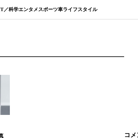
IT／科学
エンタメ
スポーツ
車
ライフスタイル
コメ
真