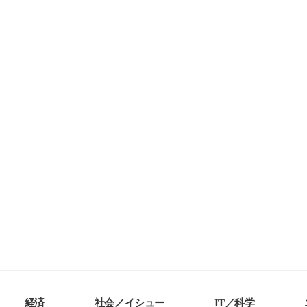
経済
社会／イシュー
IT／科学