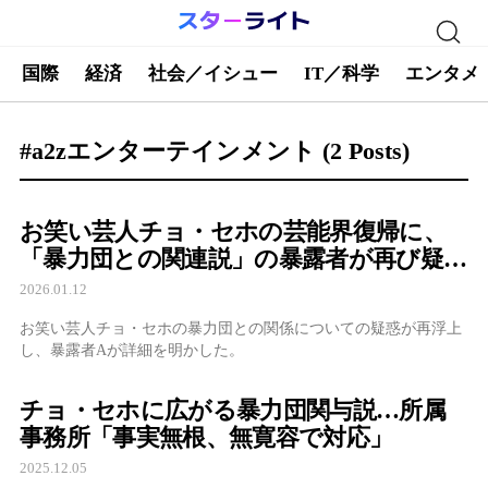
国際
経済
社会／イシュー
IT／科学
エンタメ
#a2zエンターテインメント
(2 Posts)
お笑い芸人チョ・セホの芸能界復帰に、
「暴力団との関連説」の暴露者が再び疑惑
を提起
2026.01.12
お笑い芸人チョ・セホの暴力団との関係についての疑惑が再浮上
し、暴露者Aが詳細を明かした。
チョ・セホに広がる暴力団関与説…所属
事務所「事実無根、無寛容で対応」
2025.12.05