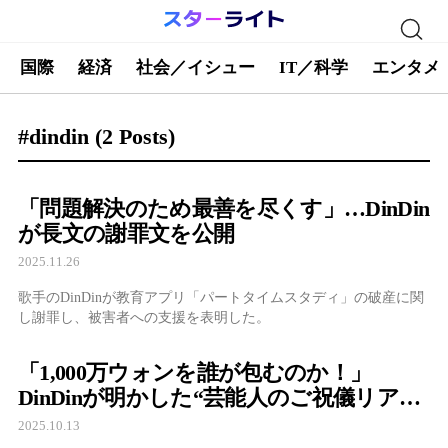
国際
経済
社会／イシュー
IT／科学
エンタメ
#dindin
(2 Posts)
「問題解決のため最善を尽くす」…DinDin
が長文の謝罪文を公開
2025.11.26
歌手のDinDinが教育アプリ「パートタイムスタディ」の破産に関
し謝罪し、被害者への支援を表明した。
「1,000万ウォンを誰が包むのか！」
DinDinが明かした“芸能人のご祝儀リアル
相場”
2025.10.13