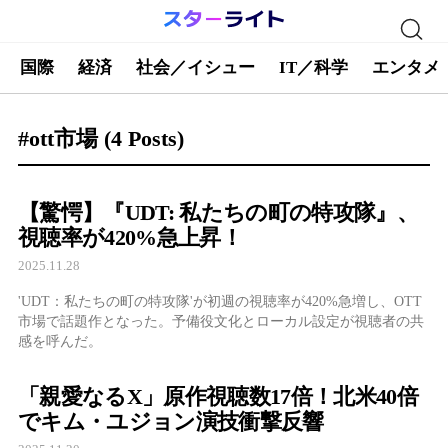
国際
経済
社会／イシュー
IT／科学
エンタメ
#ott市場
(4 Posts)
【驚愕】『UDT: 私たちの町の特攻隊』、
視聴率が420%急上昇！
2025.11.28
'UDT：私たちの町の特攻隊'が初週の視聴率が420%急増し、OTT
市場で話題作となった。予備役文化とローカル設定が視聴者の共
感を呼んだ。
「親愛なるX」原作視聴数17倍！北米40倍
でキム・ユジョン演技衝撃反響