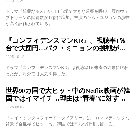
2025.11.20
ドラマ『親愛なるX』がOTT市場で大きな反響を呼び、原作ウェ
ブトゥーンの閲覧数が17倍に増加。主演のキム・ユジョンの演技
が高く評価されている。
『コンフィデンスマンKR』、視聴率1％
台で大団円…パク・ミニョンの挑戦が残
した“確かな痕跡”
2025.10.13
ドラマ『コンフィデンスマンKR』は視聴率1%未満の結果に終わ
ったが、海外では人気を博した。
世界90カ国で大ヒット中のNetflix映画が韓
国ではイマイチ…理由は“青春”に対する
認識のズレ？
2025.08.07
『マイ・オックスフォード・ダイアリー』は、ロマンティックな
背景で全世界でヒットも、韓国では平凡な評価に留まる。