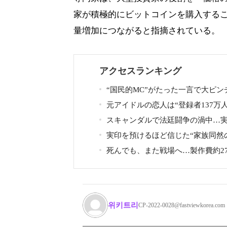
家が積極的にビットコインを購入する
量増加につながると指摘されている。
アクセスランキング
“国民的MC”がたった一言で大ピン
ミュージカルを巡る発言に批判続出
元アイドルの恋人は“登録者137万
長文で謝罪
気YouTuberだった…同日投稿で明ら
スキャンダルで法廷闘争の渦中…
た2人の関係
優が“編集なし”でテレビ登場、予告
実印を預けるほど信じた“家族同然
判の声
人”に裏切られた…収益9対1、10年
死んでも、また戦場へ…製作費約27
契約で人生が一変
円、世界興収584億円のSF大作『オ
ー・ニード・イズ・キル』がついに
위키트리
CP-2022-0028@fastviewkorea.com