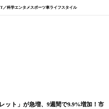
IT／科学
エンタメ
スポーツ
車
ライフスタイル
ット」が急増、9週間で9.9%増加！市