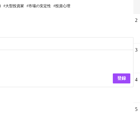
加
大型投資家
市場の安定性
投資心理
2
3
登録
4
5