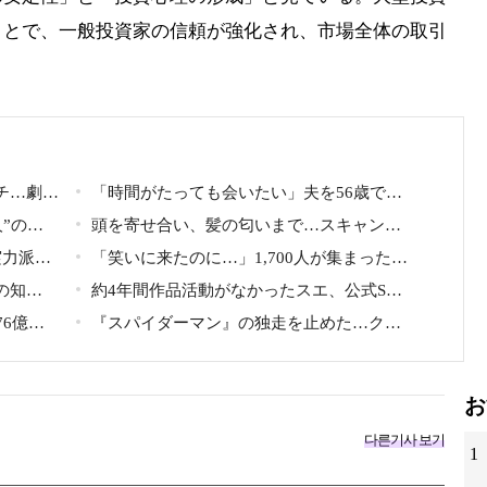
ことで、一般投資家の信頼が強化され、市場全体の取引
チ…劇場
「時間がたっても会いたい」夫を56歳で突
、ついに
人”の人
然亡くした妻…笑顔が父親に似てきた娘と歩
頭を寄せ合い、髪の匂いまで…スキャンダ
かになっ
実力派俳
む“その後”
ルで揺れた人気俳優、ベトナム女性歌手との
「笑いに来たのに…」1,700人が集まった
映像に批
の知
親密動画が公開
LA公演で批判続出、人気コメディアンが頭を
約4年間作品活動がなかったスエ、公式SNS
間の奴隷
6億
下げた理由
開設と新ビジュアル公開で復帰説が急浮上
『スパイダーマン』の独走を止めた…クリ
ール・ユ
ストファー・ノーラン史上最大、390億円の
配信
超大作がついに韓国上陸
お
다른기사 보기
1