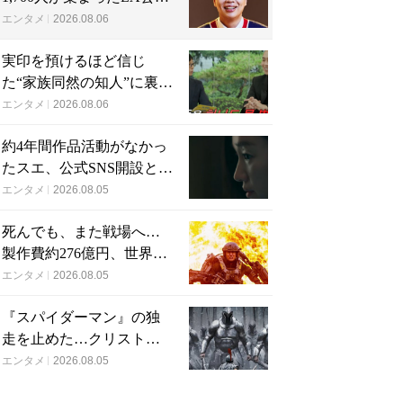
で批判続出、人気コメデ
エンタメ
2026.08.06
ィアンが頭を下げた理由
実印を預けるほど信じ
た“家族同然の知人”に裏切
られた…収益9対1、10年
エンタメ
2026.08.06
間の奴隷契約で人生が一
約4年間作品活動がなかっ
変
たスエ、公式SNS開設と新
ビジュアル公開で復帰説
エンタメ
2026.08.05
が急浮上
死んでも、また戦場へ…
製作費約276億円、世界興
収584億円のSF大作『オー
エンタメ
2026.08.05
ル・ユー・ニード・イ
『スパイダーマン』の独
ズ・キル』がついに配信
走を止めた…クリストフ
ァー・ノーラン史上最
エンタメ
2026.08.05
大、390億円の超大作がつ