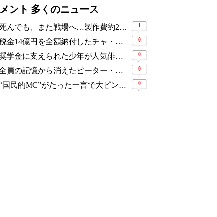
いに韓国上陸
メント 多くのニュース
1
死んでも、また戦場へ…製作費約276億円、世界興収584億円のSF大作『オール・ユー・ニード・イズ・キル』がついに配信
0
税金14億円を全額納付したチャ・ウヌ、今度は軍服姿で登場…鍛え上げた上半身に驚きの声
0
奨学金に支えられた少年が人気俳優へ…今度は子どもたちに総額5,000万円を寄付
0
全員の記憶から消えたピーター・パーカーに謎の敵と制御不能の新能力…『スパイダーマン：ブランド・ニュー・デイ』に期待爆発
0
“国民的MC”がたった一言で大ピンチ…劇場ミュージカルを巡る発言に批判続出、ついに長文で謝罪