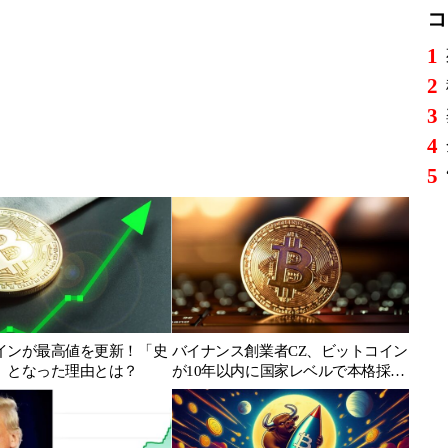
コ
1
2
3
4
5
インが最高値を更新！「史
バイナンス創業者CZ、ビットコイン
」となった理由とは？
が10年以内に国家レベルで本格採用
されると予測