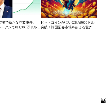
市場で新たな詐欺事件、
ビットコインがついに8万9000ドル
Pトークンで約1,300万ドルの
突破！韓国証券市場を超える驚きの
時価総額とは？
話