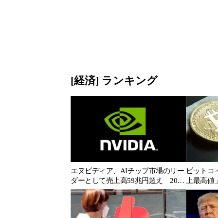
[経済] ランキング
エヌビディア、AIチップ市場のリー
ビットコ
ダーとして売上高59兆円超え 2025
上最高値
年の明るい見通しと次なる成長分野
は？