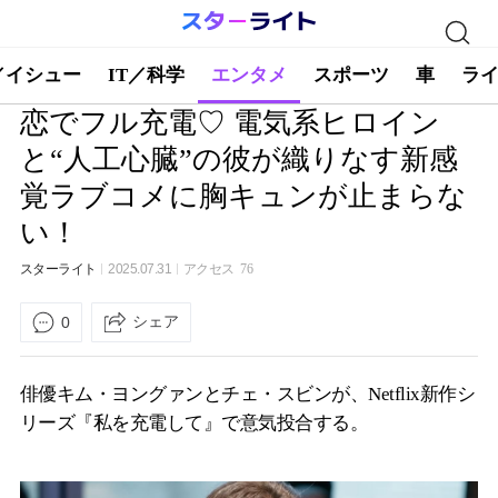
／イシュー
IT／科学
エンタメ
スポーツ
車
ラ
恋でフル充電♡ 電気系ヒロイン
と“人工心臓”の彼が織りなす新感
覚ラブコメに胸キュンが止まらな
い！
スターライト
2025.07.31
アクセス
76
シェア
0
俳優キム・ヨングァンとチェ・スビンが、Netflix新作シ
リーズ『私を充電して』で意気投合する。