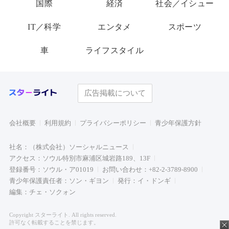
国際
経済
社会／イシュー
IT／科学
エンタメ
スポーツ
車
ライフスタイル
広告掲載について
会社概要
利用規約
プライバシーポリシー
青少年保護方針
社名：（株式会社）ソーシャルニュース
アクセス：ソウル特別市麻浦区城岩路189、13F
登録番号：ソウル・ア01019
お問い合わせ：+82-2-3789-8900
青少年保護責任者：ソン・ギヨン
発行：イ・ドンギ
編集：チェ・ソクォン
Copyright スターライト. All rights reserved.
許可なく転載することを禁じます。