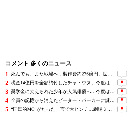
コメント 多くのニュース
1
1
死んでも、また戦場へ…製作費約276億円、世界興収584億円のSF大作『オール・ユー・ニード・イズ・キル』がついに配信
2
0
税金14億円を全額納付したチャ・ウヌ、今度は軍服姿で登場…鍛え上げた上半身に驚きの声
3
0
奨学金に支えられた少年が人気俳優へ…今度は子どもたちに総額5,000万円を寄付
4
0
全員の記憶から消えたピーター・パーカーに謎の敵と制御不能の新能力…『スパイダーマン：ブランド・ニュー・デイ』に期待爆発
5
0
“国民的MC”がたった一言で大ピンチ…劇場ミュージカルを巡る発言に批判続出、ついに長文で謝罪