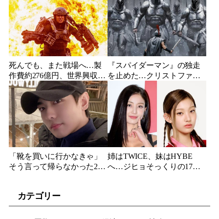
隷契約で人生が一変
浮上
死んでも、また戦場へ…製
『スパイダーマン』の独走
作費約276億円、世界興収
を止めた…クリストファ
584億円のSF大作『オール・
ー・ノーラン史上最大、390
ユー・ニード・イズ・キ
億円の超大作がついに韓国
ル』がついに配信
上陸
「靴を買いに行かなきゃ」
姉はTWICE、妹はHYBE
そう言って帰らなかった24
へ…ジヒョそっくりの17歳
歳俳優…28歳の誕生日、母
妹、多国籍7人組でついにデ
が玄関に置いた“届かない贈
ビュー
カテゴリー
り物”