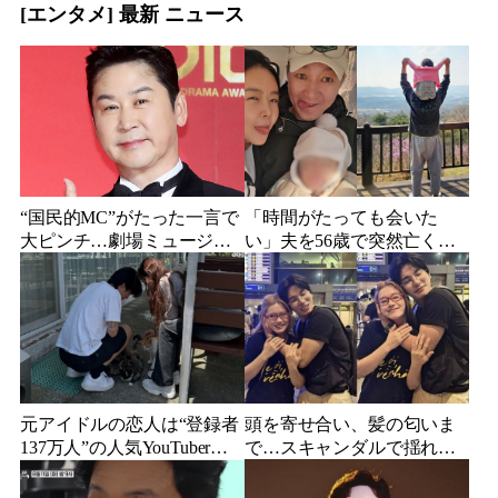
[エンタメ] 最新 ニュース
“国民的MC”がたった一言で
「時間がたっても会いた
大ピンチ…劇場ミュージカ
い」夫を56歳で突然亡くし
ルを巡る発言に批判続出、
た妻…笑顔が父親に似てき
ついに長文で謝罪
た娘と歩む“その後”
元アイドルの恋人は“登録者
頭を寄せ合い、髪の匂いま
137万人”の人気YouTuberだ
で…スキャンダルで揺れた
った…同日投稿で明らかに
人気俳優、ベトナム女性歌
なった2人の関係
手との親密動画が公開