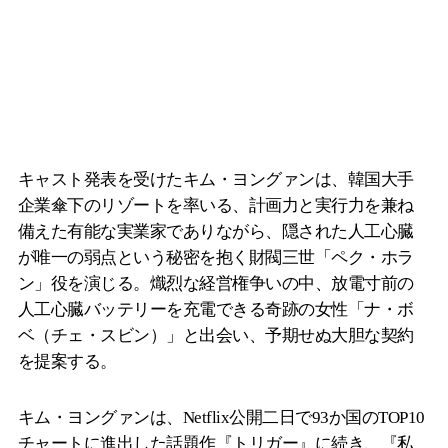
キャスト発表を受けたキム・ヨングァンは、韓国大手
企業傘下のリゾートを率いる、計画力と実行力を兼ね
備えた有能な実業家でありながら、隠された人工心臓
が唯一の弱点という秘密を抱く財閥三世「ペク・ホラ
ン」役を演じる。熾烈な経営権争いの中、放電寸前の
人工心臓バッテリーを充電できる奇跡の女性「ナ・ボ
ベ（チェ・スビン）」と出会い、予期せぬ大胆な契約
を提案する。
キム・ヨングァンは、Netflix公開二日で93か国のTOP10
チャートに進出した話題作『トリガー』に続き、『私