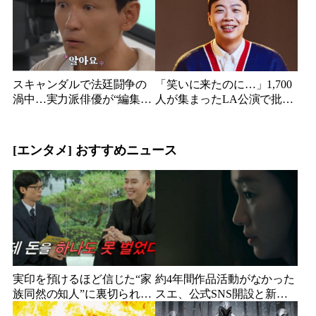
スキャンダルで法廷闘争の
「笑いに来たのに…」1,700
渦中…実力派俳優が“編集な
人が集まったLA公演で批判
し”でテレビ登場、予告映像
続出、人気コメディアンが
に批判の声
頭を下げた理由
[エンタメ] おすすめニュース
実印を預けるほど信じた“家
約4年間作品活動がなかった
族同然の知人”に裏切られ
スエ、公式SNS開設と新ビ
た…収益9対1、10年間の奴
ジュアル公開で復帰説が急