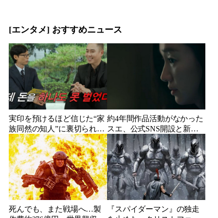
し”でテレビ登場、予告映像
続出、人気コメディアンが
に批判の声
頭を下げた理由
[エンタメ] おすすめニュース
実印を預けるほど信じた“家
約4年間作品活動がなかった
族同然の知人”に裏切られ
スエ、公式SNS開設と新ビ
た…収益9対1、10年間の奴
ジュアル公開で復帰説が急
隷契約で人生が一変
浮上
死んでも、また戦場へ…製
『スパイダーマン』の独走