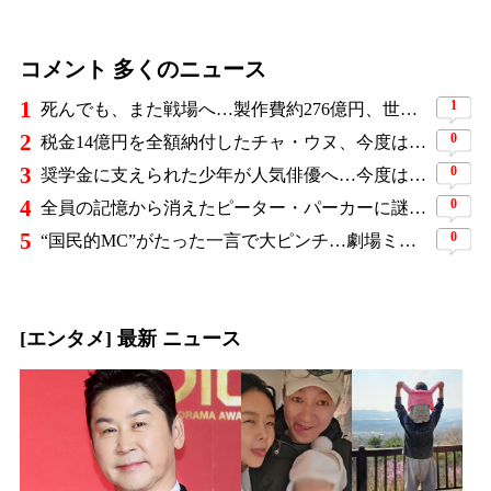
コメント 多くのニュース
1
1
死んでも、また戦場へ…製作費約276億円、世界興収584億円のSF大作『オール・ユー・ニード・イズ・キル』がついに配信
2
0
税金14億円を全額納付したチャ・ウヌ、今度は軍服姿で登場…鍛え上げた上半身に驚きの声
3
0
奨学金に支えられた少年が人気俳優へ…今度は子どもたちに総額5,000万円を寄付
4
0
全員の記憶から消えたピーター・パーカーに謎の敵と制御不能の新能力…『スパイダーマン：ブランド・ニュー・デイ』に期待爆発
5
0
“国民的MC”がたった一言で大ピンチ…劇場ミュージカルを巡る発言に批判続出、ついに長文で謝罪
[エンタメ] 最新 ニュース