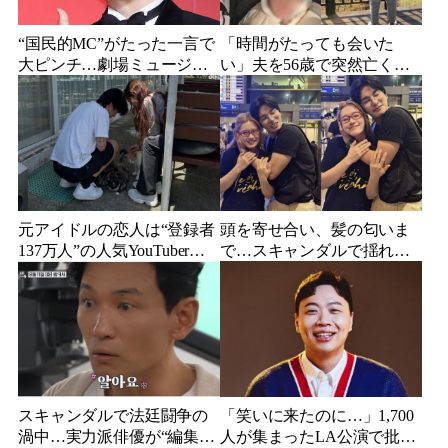
“国民的MC”がたった一言で
「時間がたっても会いた
大ピンチ…劇場ミュージカ
い」夫を56歳で突然亡くし
ルを巡る発言に批判続出、
た妻…笑顔が父親に似てき
ついに長文で謝罪
た娘と歩む“その後”
元アイドルの恋人は“登録者
頭を寄せ合い、髪の匂いま
137万人”の人気YouTuberだ
で…スキャンダルで揺れた
った…同日投稿で明らかに
人気俳優、ベトナム女性歌
なった2人の関係
手との親密動画が公開
スキャンダルで法廷闘争の
「笑いに来たのに…」1,700
渦中…実力派俳優が“編集な
人が集まったLA公演で批判