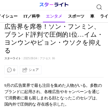
／イシュー
IT／科学
エンタメ
スポーツ
車
ラ
広告界を席巻！ソン・フンミン、
ブランド評判で圧倒的1位…イム・
ヨンウンやピョン・ウソクを抑え
る
スターライト
2025.09.04
アクセス
86
シェア
0
9月の広告業界で最も注目を集めた人物がいる。多数の
ブランドに起用され、各種広告やキャンペーンを通じ
て消費者に最も親しまれる顔となったこのセレブは、
国内外で圧倒的な 存在感を示した。