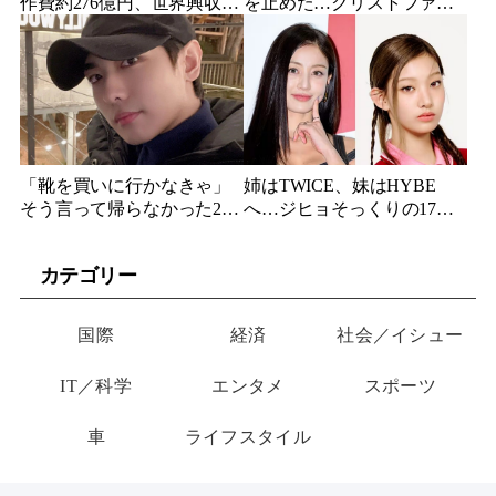
作費約276億円、世界興収
を止めた…クリストファ
584億円のSF大作『オール・
ー・ノーラン史上最大、390
ユー・ニード・イズ・キ
億円の超大作がついに韓国
ル』がついに配信
上陸
「靴を買いに行かなきゃ」
姉はTWICE、妹はHYBE
そう言って帰らなかった24
へ…ジヒョそっくりの17歳
歳俳優…28歳の誕生日、母
妹、多国籍7人組でついにデ
が玄関に置いた“届かない贈
ビュー
カテゴリー
り物”
国際
経済
社会／イシュー
IT／科学
エンタメ
スポーツ
車
ライフスタイル